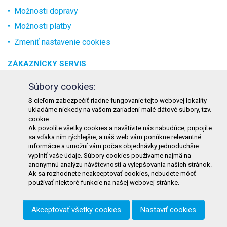
Možnosti dopravy
Možnosti platby
Zmeniť nastavenie cookies
ZÁKAZNÍCKY SERVIS
O spoločnosti
Súbory cookies:
Kontakt
S cieľom zabezpečiť riadne fungovanie tejto webovej lokality
ukladáme niekedy na vašom zariadení malé dátové súbory, tzv.
Odstúpenie od zmluvy online
cookie.
Ak povolíte všetky cookies a navštívite nás nabudúce, pripojíte
KONTAKT
sa vďaka ním rýchlejšie, a náš web vám ponúkne relevantné
informácie a umožní vám počas objednávky jednoduchšie
TURON GASTRO s.r.o.
vyplniť vaše údaje. Súbory cookies používame najmä na
Starohorského 4328/3
anonymnú analýzu návštevnosti a vylepšovania našich stránok.
Ak sa rozhodnete neakceptovať cookies, nebudete môcť
031 01 Liptovský Mikuláš
používať niektoré funkcie na našej webovej stránke.
Slovenská republika
Akceptovať všetky cookies
Nastaviť cookies
Telefón:
+421 911 585 730
E-mail:
objednavky@tgastro.sk