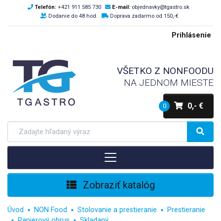
Telefón:
+421 911 585 730
E-mail:
objednavky@tgastro.sk
Dodanie do 48 hod.
Doprava zadarmo od 150,-€
Prihlásenie
VŠETKO Z NONFOODU
NA JEDNOM MIESTE
0,- €
0
Zobraziť katalóg
Úvod
NON Food
Stolovanie a prestieranie
Prestieranie
Papierový obrus
Skladaný