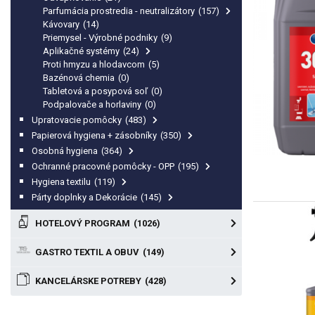
Parfumácia prostredia - neutralizátory
(157)
Kávovary
(14)
Priemysel - Výrobné podniky
(9)
Aplikačné systémy
(24)
Proti hmyzu a hlodavcom
(5)
Bazénová chemia
(0)
Tabletová a posypová soľ
(0)
Podpalovače a horlaviny
(0)
Upratovacie pomôcky
(483)
Papierová hygiena + zásobníky
(350)
Osobná hygiena
(364)
Ochranné pracovné pomôcky - OPP
(195)
Hygiena textilu
(119)
Párty doplnky a Dekorácie
(145)
HOTELOVÝ PROGRAM
(1026)
GASTRO TEXTIL A OBUV
(149)
KANCELÁRSKE POTREBY
(428)