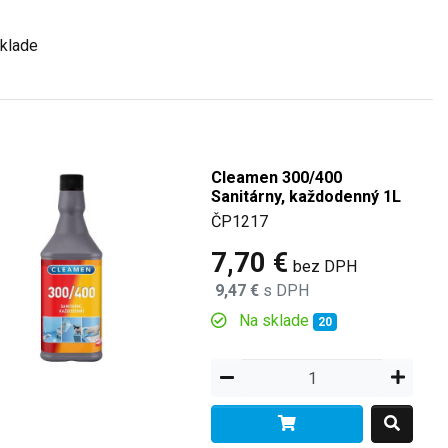
klade
Cleamen 300/400
Sanitárny, každodenný 1L
ČP1217
7,70 €
bez DPH
9,47 €
s DPH
Na sklade
20