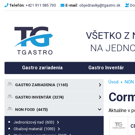
Telefón:
+421 911 585 730
E-mail:
objednavky@tgastro.sk
Do
VŠETKO Z
NA JEDNO
Gastro zariadenia
Gastro Inventár
Úvod
NON 
GASTRO ZARIADENIA
(1165)
Cor
GASTRO INVENTÁR
(3274)
NON FOOD
(4473)
Aktuálne v 
Jednorázový riad
(603)
C
Obalový materiál
(1093)