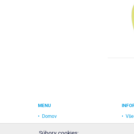
MENU
INFO
Domov
Vše
Akcia
Och
Súbory cookies: