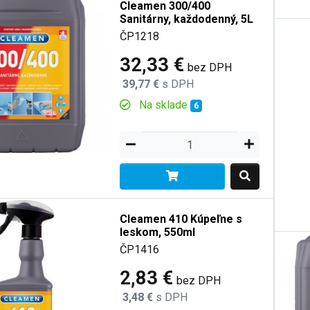
Cleamen 300/400
Sanitárny, každodenný, 5L
ČP1218
32,33 €
bez DPH
39,77 €
s DPH
Na sklade
6
Cleamen 410 Kúpeľne s
leskom, 550ml
ČP1416
2,83 €
bez DPH
3,48 €
s DPH