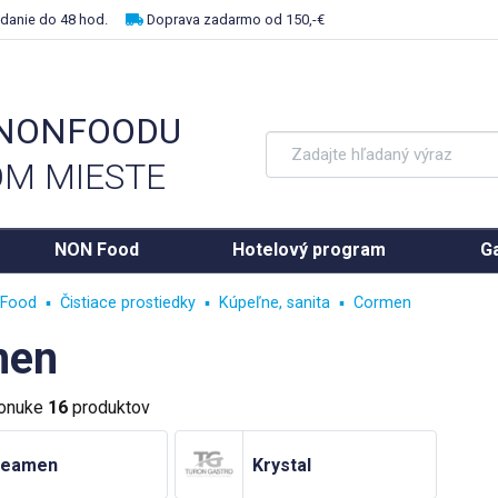
danie do 48 hod.
Doprava zadarmo od 150,-€
 NONFOODU
M MIESTE
NON Food
Hotelový program
Ga
Food
Čistiace prostiedky
Kúpeľne, sanita
Cormen
men
ponuke
16
produktov
leamen
Krystal