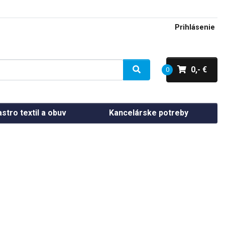
Prihlásenie
0,- €
0
stro textil a obuv
Kancelárske potreby