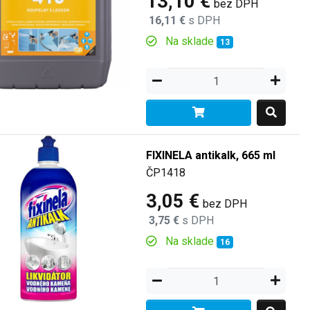
13,10 €
bez DPH
16,11 €
s DPH
Na sklade
13
FIXINELA antikalk, 665 ml
ČP1418
3,05 €
bez DPH
3,75 €
s DPH
Na sklade
16