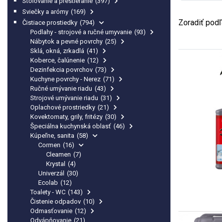
Stolovanie a prestieranie
(397)
Sviečky a arómy
(169)
Zoradiť podľ
Čistiace prostiedky
(794)
Podlahy - strojové a ručné umyvanie
(93)
Nábytok a pevné povrchy
(25)
Sklá, okná, zrkadlá
(41)
Koberce, čalúnenie
(12)
Dezinfekcia povrchov
(73)
Kuchyne povrchy - Nerez
(71)
Ručné umývanie riadu
(43)
Strojové umývanie riadu
(31)
Oplachové prostriedky
(21)
Kovektomaty, grily, fritézy
(30)
Špeciálna kuchynská oblasť
(46)
Kúpeľne, sanita
(58)
Cormen
(16)
Cleamen
(7)
Krystal
(4)
Univerzál
(30)
Ecolab
(12)
Toalety - WC
(143)
Čistenie odpadov
(10)
Odmasťovanie
(12)
Odvápňovanie
(21)