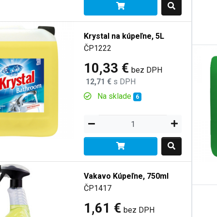
Krystal na kúpeľne, 5L
ČP1222
10,33 €
bez DPH
12,71 €
s DPH
Na sklade
6
Vakavo Kúpeľne, 750ml
ČP1417
1,61 €
bez DPH