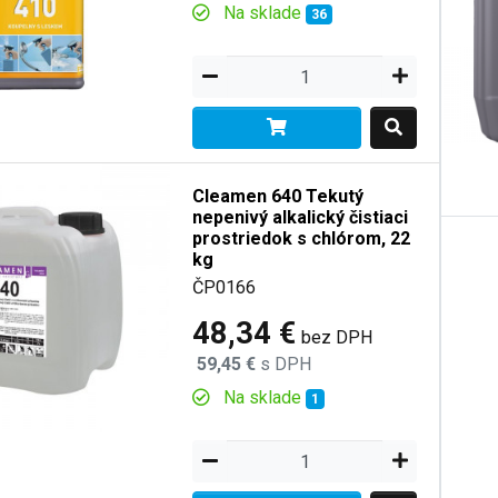
Na sklade
36
Cleamen 640 Tekutý
nepenivý alkalický čistiaci
prostriedok s chlórom, 22
kg
ČP0166
48,34 €
bez DPH
59,45 €
s DPH
Na sklade
1