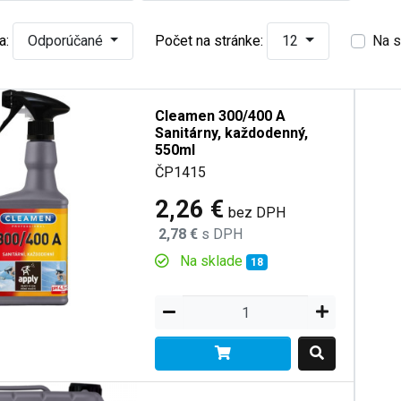
a:
Odporúčané
Počet na stránke:
12
Na s
Cleamen 300/400 A
Sanitárny, každodenný,
550ml
ČP1415
2,26 €
bez DPH
2,78 €
s DPH
Na sklade
18