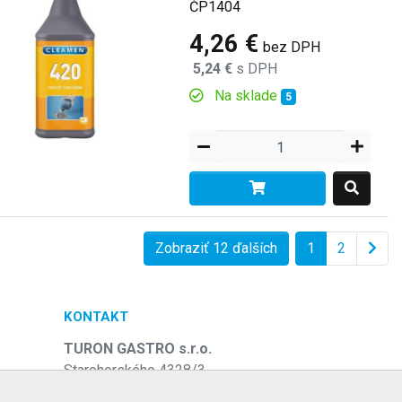
ČP1404
4,26 €
bez DPH
5,24 €
s DPH
Na sklade
5
Zobraziť 12 ďalších
1
2
KONTAKT
TURON GASTRO s.r.o.
Starohorského 4328/3
031 01 Liptovský Mikuláš