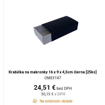
Krabička na makronky 16 x 9 x 4,5cm čierna [25ks]
OM33147
24,51 €
bez DPH
30,15 €
s DPH
Na externom sklade