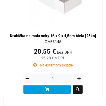
Krabička na makronky 16 x 9 x 4,5cm biela [25ks]
OM33145
20,55 €
bez DPH
25,28 €
s DPH
Na externom sklade