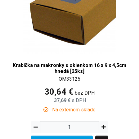
Krabička na makronky s okienkom 16 x 9 x 4,5cm
hnedá [25ks]
OM33125
30,64 €
bez DPH
37,69 €
s DPH
Na externom sklade