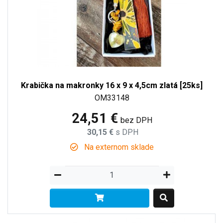
Krabička na makronky 16 x 9 x 4,5cm zlatá [25ks]
OM33148
24,51 €
bez DPH
30,15 €
s DPH
Na externom sklade