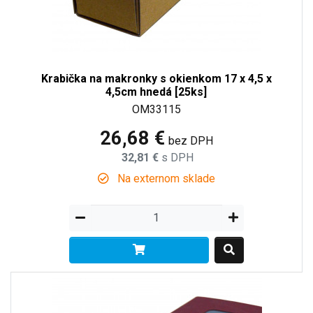
Krabička na makronky s okienkom 17 x 4,5 x
4,5cm hnedá [25ks]
OM33115
26,68 €
bez DPH
32,81 €
s DPH
Na externom sklade