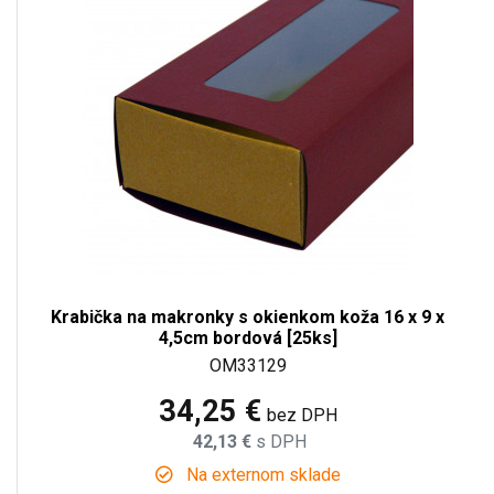
Krabička na makronky s okienkom koža 16 x 9 x
4,5cm bordová [25ks]
OM33129
34,25 €
bez DPH
42,13 €
s DPH
Na externom sklade