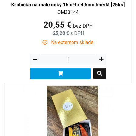
Krabička na makronky 16 x 9 x 4,5cm hnedá [25ks]
OM33144
20,55 €
bez DPH
25,28 €
s DPH
Na externom sklade