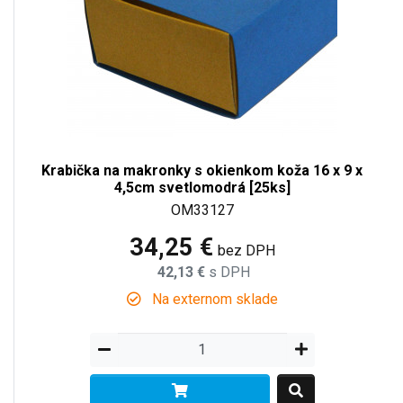
Krabička na makronky s okienkom koža 16 x 9 x
4,5cm svetlomodrá [25ks]
OM33127
34,25 €
bez DPH
42,13 €
s DPH
Na externom sklade