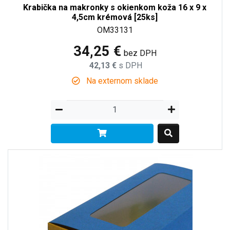
Krabička na makronky s okienkom koža 16 x 9 x
4,5cm krémová [25ks]
OM33131
34,25 €
bez DPH
42,13 €
s DPH
Na externom sklade