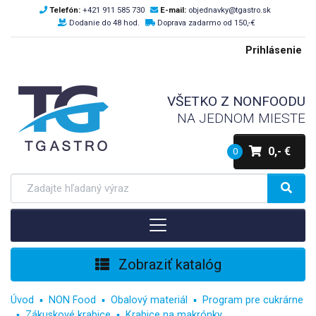
Telefón:
+421 911 585 730
E-mail:
objednavky@tgastro.sk
Dodanie do 48 hod.
Doprava zadarmo od 150,-€
Prihlásenie
VŠETKO Z NONFOODU
NA JEDNOM MIESTE
0,- €
0
Zobraziť katalóg
Úvod
NON Food
Obalový materiál
Program pre cukrárne
Zákuskové krabice
Krabice na makrónky