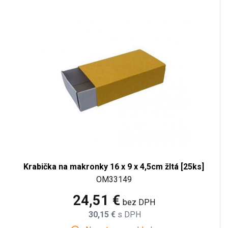
Krabička na makronky 16 x 9 x 4,5cm žltá [25ks]
OM33149
24,51 €
bez DPH
30,15 €
s DPH