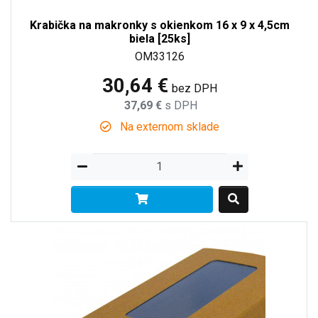
Krabička na makronky s okienkom 16 x 9 x 4,5cm
biela [25ks]
OM33126
30,64 €
bez DPH
37,69 €
s DPH
Na externom sklade