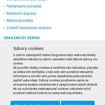
Reklamačný poriadok
Možnosti dopravy
Možnosti platby
Zmeniť nastavenie cookies
ZÁKAZNÍCKY SERVIS
O spoločnosti
Súbory cookies:
Kontakt
S cieľom zabezpečiť riadne fungovanie tejto webovej lokality
ukladáme niekedy na vašom zariadení malé dátové súbory, tzv.
Odstúpenie od zmluvy online
cookie.
Ak povolíte všetky cookies a navštívite nás nabudúce, pripojíte
KONTAKT
sa vďaka ním rýchlejšie, a náš web vám ponúkne relevantné
informácie a umožní vám počas objednávky jednoduchšie
TURON GASTRO s.r.o.
vyplniť vaše údaje. Súbory cookies používame najmä na
Starohorského 4328/3
anonymnú analýzu návštevnosti a vylepšovania našich stránok.
Ak sa rozhodnete neakceptovať cookies, nebudete môcť
031 01 Liptovský Mikuláš
používať niektoré funkcie na našej webovej stránke.
Slovenská republika