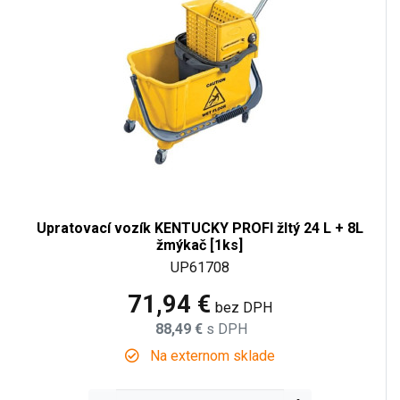
Upratovací vozík KENTUCKY PROFI žltý 24 L + 8L
žmýkač [1ks]
UP61708
71,94 €
bez DPH
88,49 €
s DPH
Na externom sklade