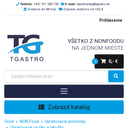
Telefón:
+421 911 585 730
E-mail:
objednavky@tgastro.sk
Dodanie do 48 hod.
Doprava zadarmo od 150,-€
Prihlásenie
VŠETKO Z NONFOODU
NA JEDNOM MIESTE
0,- €
0
Zobraziť katalóg
Úvod
NON Food
Upratovacie pomôcky
Upratovacie vozíky a tabuľky