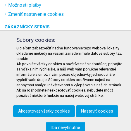
Možnosti platby
Zmeniť nastavenie cookies
ZÁKAZNÍCKY SERVIS
O spoločnosti
Súbory cookies:
Kontakt
S cieľom zabezpečiť riadne fungovanie tejto webovej lokality
ukladáme niekedy na vašom zariadení malé dátové súbory, tzv.
Odstúpenie od zmluvy online
cookie.
Ak povolíte všetky cookies a navštívite nás nabudúce, pripojíte
KONTAKT
sa vďaka ním rýchlejšie, a náš web vám ponúkne relevantné
informácie a umožní vám počas objednávky jednoduchšie
TURON GASTRO s.r.o.
vyplniť vaše údaje. Súbory cookies používame najmä na
Starohorského 4328/3
anonymnú analýzu návštevnosti a vylepšovania našich stránok.
Ak sa rozhodnete neakceptovať cookies, nebudete môcť
031 01 Liptovský Mikuláš
používať niektoré funkcie na našej webovej stránke.
Slovenská republika
Akceptovať všetky cookies
Nastaviť cookies
Telefón:
+421 911 585 730
E-mail:
objednavky@tgastro.sk
Iba nevyhnutné