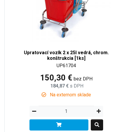
Upratovací vozík 2 x 25l vedrá, chrom.
konštrukcia [1ks]
UP61704
150,30 €
bez DPH
184,87 €
s DPH
Na externom sklade