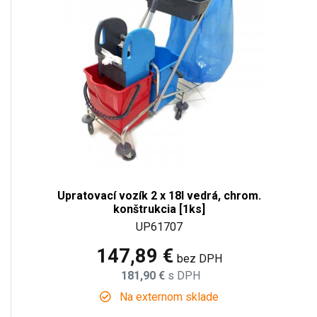
Upratovací vozík 2 x 18l vedrá, chrom.
konštrukcia [1ks]
UP61707
147,89 €
bez DPH
181,90 €
s DPH
Na externom sklade