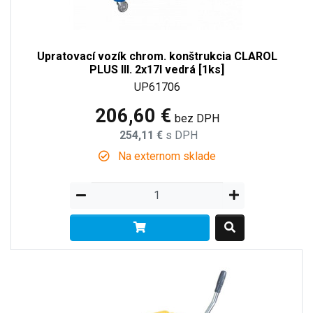
Upratovací vozík chrom. konštrukcia CLAROL
PLUS III. 2x17l vedrá [1ks]
UP61706
206,60 €
bez DPH
254,11 €
s DPH
Na externom sklade