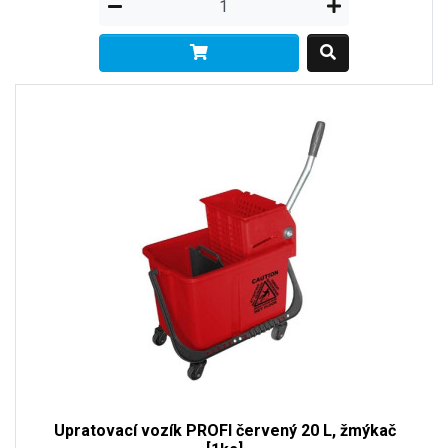
Upratovací vozík PROFI červený 20 L, žmýkač