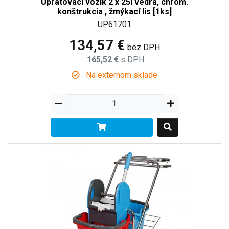
Upratovací vozík 2 x 25l vedrá, chrom.
konštrukcia , žmýkací lis [1ks]
UP61701
134,57 €
bez DPH
165,52 €
s DPH
Na externom sklade