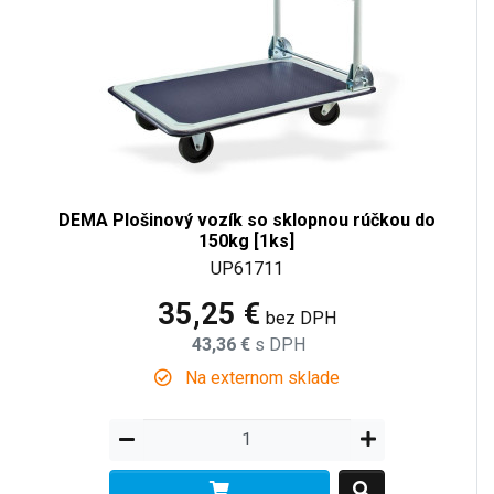
DEMA Plošinový vozík so sklopnou rúčkou do
150kg [1ks]
UP61711
35,25 €
bez DPH
43,36 €
s DPH
Na externom sklade