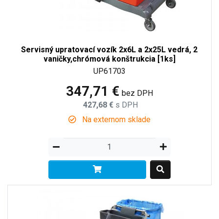
Servisný upratovací vozík 2x6L a 2x25L vedrá, 2
vaničky,chrómová konštrukcia [1ks]
UP61703
347,71 €
bez DPH
427,68 €
s DPH
Na externom sklade