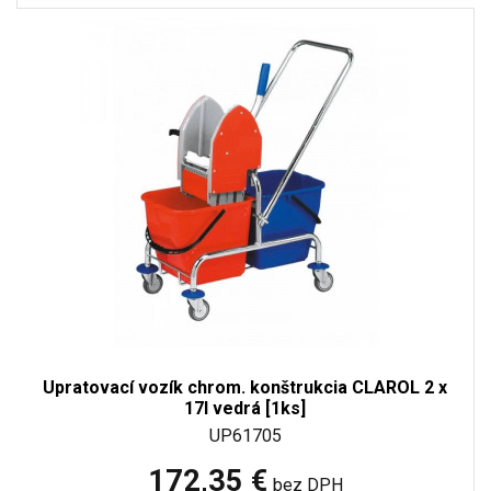
Upratovací vozík chrom. konštrukcia CLAROL 2 x
17l vedrá [1ks]
UP61705
172,35 €
bez DPH