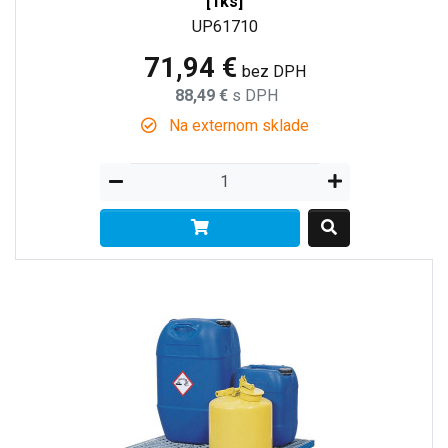
[1ks]
UP61710
71,94 €
bez DPH
88,49 €
s DPH
Na externom sklade