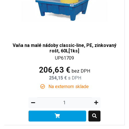
Vaňa na malé nádoby classic-line, PE, zinkovaný
rošt, 60L[1ks]
UP61709
206,63 €
bez DPH
254,15 €
s DPH
Na externom sklade