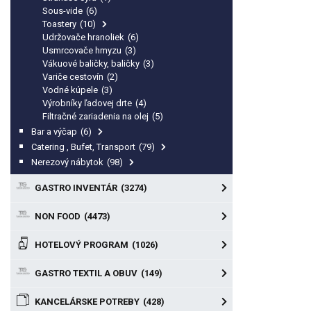
Sous-vide
(6)
Toastery
(10)
Udržovače hranoliek
(6)
Usmrcovače hmyzu
(3)
Vákuové baličky, baličky
(3)
Variče cestovín
(2)
Vodné kúpele
(3)
Výrobníky ľadovej drte
(4)
Filtračné zariadenia na olej
(5)
Bar a výčap
(6)
Catering , Bufet, Transport
(79)
Nerezový nábytok
(98)
GASTRO INVENTÁR
(3274)
NON FOOD
(4473)
HOTELOVÝ PROGRAM
(1026)
GASTRO TEXTIL A OBUV
(149)
KANCELÁRSKE POTREBY
(428)