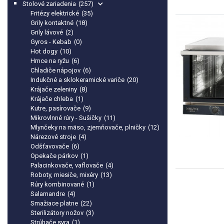
Stolové zariadenia
(257)
Fritézy elektrické
(35)
Grily kontaktné
(18)
Grily lávové
(2)
Gyros - Kebab
(0)
Hot dogy
(10)
Hrnce na ryžu
(6)
Chladiče nápojov
(6)
Indukčné a sklokeramické variče
(20)
Krájače zeleniny
(8)
Krájače chleba
(1)
Kutre, pasírovače
(9)
Mikrovlnné rúry - Sušičky
(11)
Mlynčeky na mäso, zjemňovače, plničky
(12)
Nárezové stroje
(4)
Odšťavovače
(6)
Opekače párkov
(1)
Palacinkovače, vaflovače
(4)
Roboty, miesiče, mixéry
(13)
Rúry kombinované
(1)
Salamandre
(4)
Smažiace platne
(22)
Sterilizátory nožov
(3)
Strúhače syra
(1)