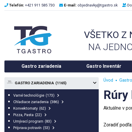
Telefón:
+421 911 585 730
E-mail:
objednavky@tgastro.sk
Do
VŠETKO Z
NA JEDNO
Gastro zariadenia
Gastro Inventár
Úvod
Gastro
GASTRO ZARIADENIA
(1165)
Rúry
Varné technológie
(173)
Chladiace zariadenia
(386)
Aktuálne v p
Konvektomaty
(62)
Pizza, Pasta
(22)
Umývací program
(83)
Zoradiť podľa
Príprava potravín
(53)