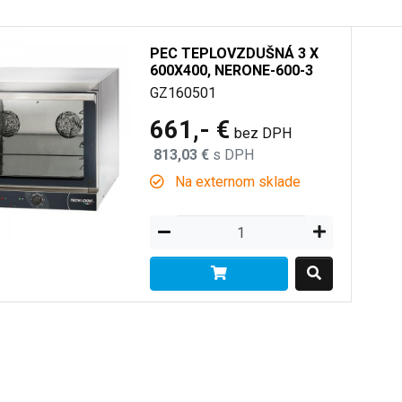
PEC TEPLOVZDUŠNÁ 3 X
600X400, NERONE-600-3
GZ160501
661,- €
bez DPH
813,03 €
s DPH
Na externom sklade