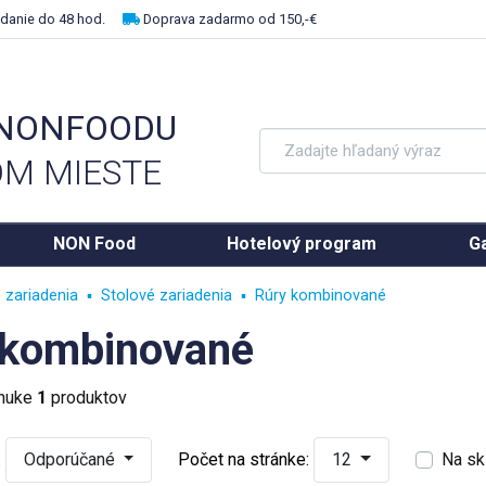
danie do 48 hod.
Doprava zadarmo od 150,-€
 NONFOODU
M MIESTE
NON Food
Hotelový program
Ga
 zariadenia
Stolové zariadenia
Rúry kombinované
 kombinované
onuke
1
produktov
:
Odporúčané
Počet na stránke:
12
Na sk