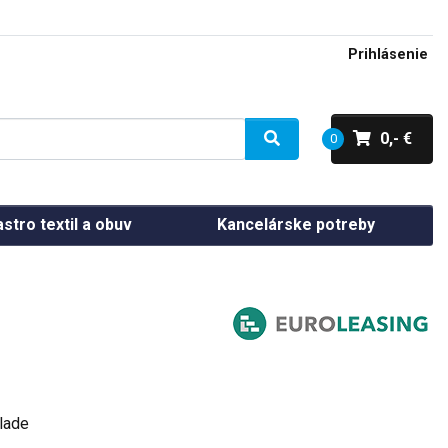
Prihlásenie
0,- €
0
stro textil a obuv
Kancelárske potreby
lade