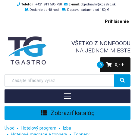
Telefón:
+421 911 585 730
E-mail:
objednavky@tgastro.sk
Dodanie do 48 hod.
Doprava zadarmo od 150,-€
Prihlásenie
VŠETKO Z NONFOODU
NA JEDNOM MIESTE
0,- €
0
Zobraziť katalóg
Úvod
Hotelový program
Izba
Hotelové madrace a toppery
Toppery