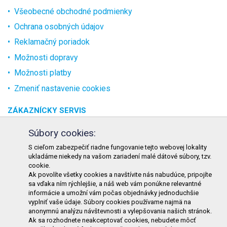
Všeobecné obchodné podmienky
Ochrana osobných údajov
Reklamačný poriadok
Možnosti dopravy
Možnosti platby
Zmeniť nastavenie cookies
ZÁKAZNÍCKY SERVIS
O spoločnosti
Súbory cookies:
Kontakt
S cieľom zabezpečiť riadne fungovanie tejto webovej lokality
ukladáme niekedy na vašom zariadení malé dátové súbory, tzv.
Odstúpenie od zmluvy online
cookie.
Ak povolíte všetky cookies a navštívite nás nabudúce, pripojíte
KONTAKT
sa vďaka ním rýchlejšie, a náš web vám ponúkne relevantné
informácie a umožní vám počas objednávky jednoduchšie
TURON GASTRO s.r.o.
vyplniť vaše údaje. Súbory cookies používame najmä na
Starohorského 4328/3
anonymnú analýzu návštevnosti a vylepšovania našich stránok.
Ak sa rozhodnete neakceptovať cookies, nebudete môcť
031 01 Liptovský Mikuláš