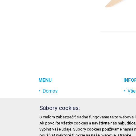
MENU
INFO
Domov
Vše
Akcia
Och
Súbory cookies:
Najpredávanejšie
Rek
S cieľom zabezpečiť riadne fungovanie tejto webovej 
Odvetvia
Mož
Ak povolíte všetky cookies a navštívite nás nabudúce
Novinky
Mož
vyplniť vaše údaje. Súbory cookies používame najmä 
používať niektoré funkcie na našej webovej stránke.