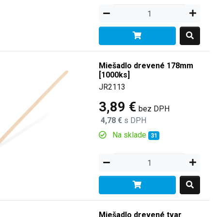
Miešadlo drevené 178mm
[1000ks]
JR2113
3,89 €
bez DPH
4,78 €
s DPH
Na sklade
31
Miešadlo drevené tvar