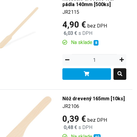
pádla 140mm [500ks]
JR2115
4,90 €
bez DPH
6,03 €
s DPH
Na sklade
8
Nôž drevený 165mm [10ks]
JR2106
0,39 €
bez DPH
0,48 €
s DPH
Na sklade