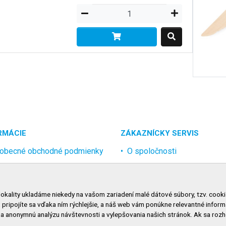
RMÁCIE
ZÁKAZNÍCKY SERVIS
obecné obchodné podmienky
O spoločnosti
rana osobných údajov
Kontakt
lamačný poriadok
Odstúpenie od zmluvy onlin
lokality ukladáme niekedy na vašom zariadení malé dátové súbory, tzv. cooki
nosti dopravy
, pripojíte sa vďaka ním rýchlejšie, a náš web vám ponúkne relevantné inf
nosti platby
na anonymnú analýzu návštevnosti a vylepšovania našich stránok. Ak sa ro