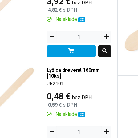
3,92 €
bez DPH
4,82 €
s DPH
Na sklade
23
Lyžica drevená 160mm
[10ks]
JR2101
0,48 €
bez DPH
0,59 €
s DPH
Na sklade
22