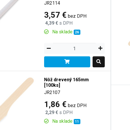
JR2114
3,57 €
bez DPH
4,39 €
s DPH
Na sklade
26
Nôž drevený 165mm
[100ks]
JR2107
1,86 €
bez DPH
2,29 €
s DPH
Na sklade
11