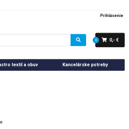
Prihlásenie
0,- €
0
stro textil a obuv
Kancelárske potreby
de