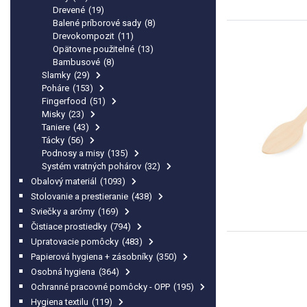
Drevené
(19)
Balené príborové sady
(8)
Drevokompozit
(11)
Opätovne použitelné
(13)
Bambusové
(8)
Slamky
(29)
Poháre
(153)
Fingerfood
(51)
Misky
(23)
Taniere
(43)
Tácky
(56)
Podnosy a misy
(135)
Systém vratných pohárov
(32)
Obalový materiál
(1093)
Stolovanie a prestieranie
(438)
Sviečky a arómy
(169)
Čistiace prostiedky
(794)
Upratovacie pomôcky
(483)
Papierová hygiena + zásobníky
(350)
Osobná hygiena
(364)
Ochranné pracovné pomôcky - OPP
(195)
Hygiena textilu
(119)