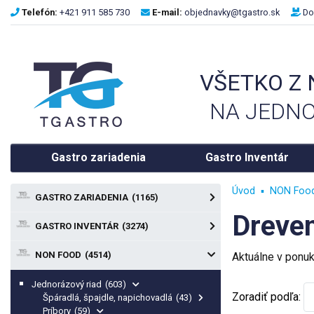
Telefón:
+421 911 585 730
E-mail:
objednavky@tgastro.sk
Do
VŠETKO Z
NA JEDNO
Gastro zariadenia
Gastro Inventár
Úvod
NON Foo
GASTRO ZARIADENIA
(1165)
Dreve
GASTRO INVENTÁR
(3274)
NON FOOD
(4514)
Aktuálne v ponu
Jednorázový riad
(603)
Zoradiť podľa:
Špáradlá, špajdle, napichovadlá
(43)
Príbory
(59)