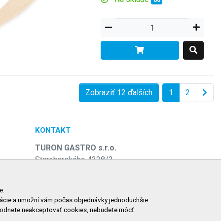
60
Zobraziť 12 ďalších
1
2
KONTAKT
TURON GASTRO s.r.o.
Starohorského 4328/3
031 01 Liptovský Mikuláš
e
Slovenská republika
e.
ormácie a umožní vám počas objednávky jednoduchšie
Telefón:
+421 911 585 730
zhodnete neakceptovať cookies, nebudete môcť
E-mail:
objednavky@tgastro.sk