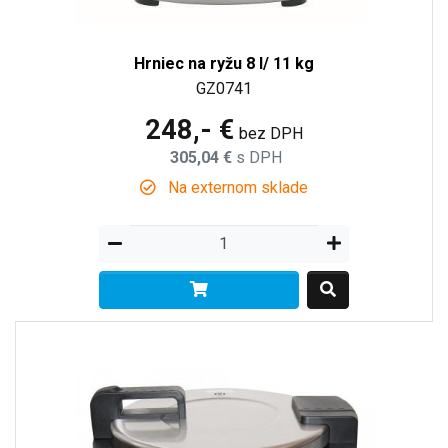
Hrniec na ryžu 8 l/ 11 kg
GZ0741
248,- €
bez DPH
305,04 €
s DPH
Na externom sklade