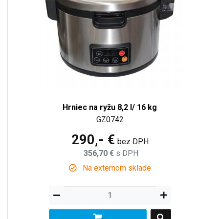
Hrniec na ryžu 8,2 l/ 16 kg
GZ0742
290,- €
bez DPH
356,70 €
s DPH
Na externom sklade