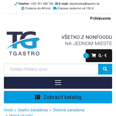
Telefón:
+421 911 585 730
E-mail:
objednavky@tgastro.sk
Dodanie do 48 hod.
Doprava zadarmo od 150,-€
Prihlásenie
VŠETKO Z NONFOODU
NA JEDNOM MIESTE
0,- €
0
Zobraziť katalóg
Úvod
Gastro zariadenia
Stolové zariadenia
Hrnce na ryžu