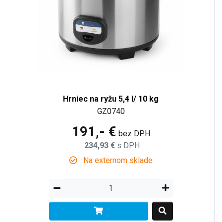
Hrniec na ryžu 5,4 l/ 10 kg
GZ0740
191,- €
bez DPH
234,93 €
s DPH
Na externom sklade