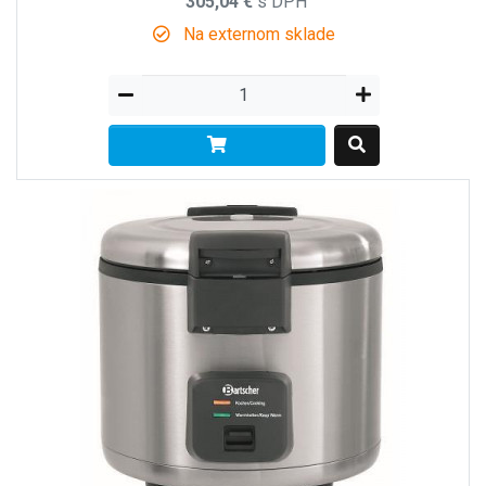
305,04 €
s DPH
Na externom sklade