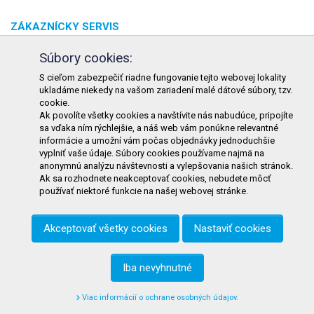
ZÁKAZNÍCKY SERVIS
O spoločnosti
Súbory cookies:
Kontakt
S cieľom zabezpečiť riadne fungovanie tejto webovej lokality
ukladáme niekedy na vašom zariadení malé dátové súbory, tzv.
Odstúpenie od zmluvy online
cookie.
Ak povolíte všetky cookies a navštívite nás nabudúce, pripojíte
KONTAKT
sa vďaka ním rýchlejšie, a náš web vám ponúkne relevantné
informácie a umožní vám počas objednávky jednoduchšie
TURON GASTRO s.r.o.
vyplniť vaše údaje. Súbory cookies používame najmä na
Starohorského 4328/3
anonymnú analýzu návštevnosti a vylepšovania našich stránok.
Ak sa rozhodnete neakceptovať cookies, nebudete môcť
031 01 Liptovský Mikuláš
používať niektoré funkcie na našej webovej stránke.
Slovenská republika
Akceptovať všetky cookies
Nastaviť cookies
Telefón:
+421 911 585 730
E-mail:
objednavky@tgastro.sk
Iba nevyhnutné
Viac informácií o ochrane osobných údajov.
© 2021
tgastro.sk
- developed by
creative solution