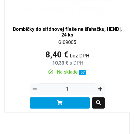
Bombičky do sifónovej fľaše na šľahačku, HENDI,
24 ks
GI09005
8,40 €
bez DPH
10,33 €
s DPH
Na sklade
57