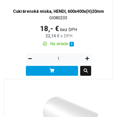
Cukrárenská miska, HENDI, 600x400x(H)20mm
GI080203
18,- €
bez DPH
22,14 €
s DPH
Na sklade
1