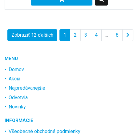
Zobraziť 12 ďalších
1
2
3
4
...
8
MENU
Domov
Akcia
Najpredávanejšie
Odvetvia
Novinky
INFORMÁCIE
Všeobecné obchodné podmienky