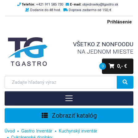
Telefón:
+421 911 585 730
E-mail:
objednavky@tgastro.sk
Dodanie do 48 hod.
Doprava zadarmo od 150,-€
Prihlásenie
VŠETKO Z NONFOODU
NA JEDNOM MIESTE
0,- €
0
Zobraziť katalóg
Úvod
Gastro Inventár
Kuchynský inventár
Cukrárenské doplnky