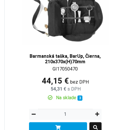
Barmanská taška, BarUp, Čierna,
210x370x(H)70mm
GI17050470
44,15 €
bez DPH
54,31 €
s DPH
Na sklade
3