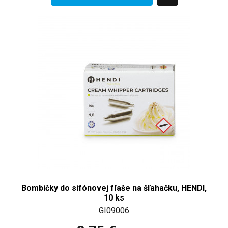
Bombičky do sifónovej fľaše na šľahačku, HENDI,
10 ks
GI09006