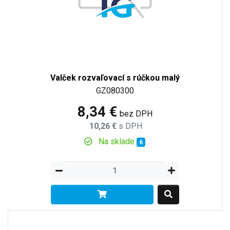
Valček rozvaľovací s rúčkou malý
GZ080300
8,34 €
bez DPH
10,26 €
s DPH
Na sklade
6