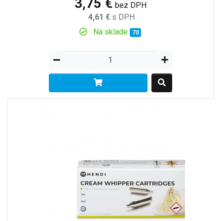
3,75 €
bez DPH
4,61 €
s DPH
Na sklade
70