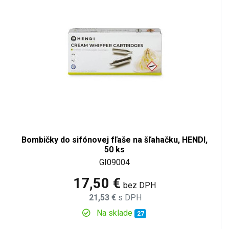
Bombičky do sifónovej fľaše na šľahačku, HENDI,
50 ks
GI09004
17,50 €
bez DPH
21,53 €
s DPH
Na sklade
27