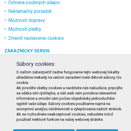
Ochrana osobných údajov
Reklamačný poriadok
Možnosti dopravy
Možnosti platby
Zmeniť nastavenie cookies
ZÁKAZNÍCKY SERVIS
O spoločnosti
Súbory cookies:
Kontakt
S cieľom zabezpečiť riadne fungovanie tejto webovej lokality
ukladáme niekedy na vašom zariadení malé dátové súbory, tzv.
Odstúpenie od zmluvy online
cookie.
Ak povolíte všetky cookies a navštívite nás nabudúce, pripojíte
KONTAKT
sa vďaka ním rýchlejšie, a náš web vám ponúkne relevantné
informácie a umožní vám počas objednávky jednoduchšie
TURON GASTRO s.r.o.
vyplniť vaše údaje. Súbory cookies používame najmä na
Starohorského 4328/3
anonymnú analýzu návštevnosti a vylepšovania našich stránok.
Ak sa rozhodnete neakceptovať cookies, nebudete môcť
031 01 Liptovský Mikuláš
používať niektoré funkcie na našej webovej stránke.
Slovenská republika