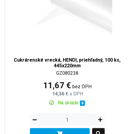
Cukrárenské vrecká, HENDI, priehľadný, 100 ks,
445x220mm
GZ080238
11,67 €
bez DPH
14,36 €
s DPH
Na sklade
8