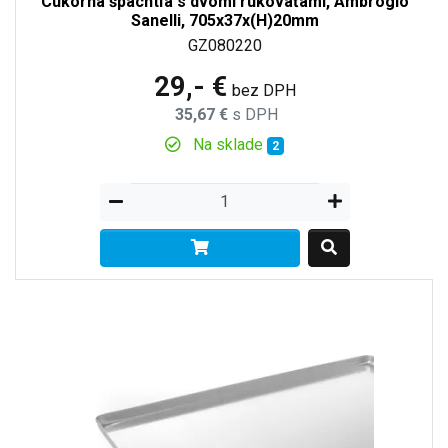
Cukorná špachtľa s dvomi rukoväťami, Ambrogio
Sanelli, 705x37x(H)20mm
GZ080220
29,- €
bez DPH
35,67 €
s DPH
Na sklade
2