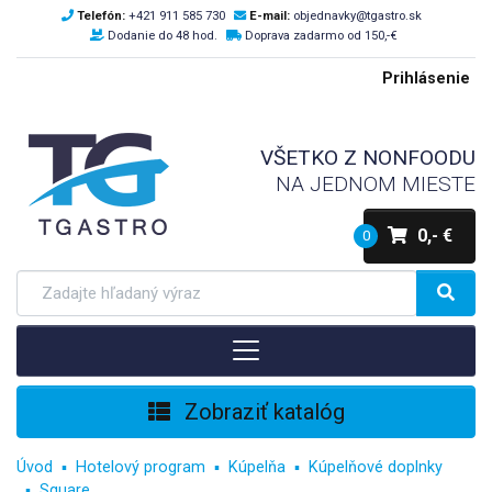
Telefón:
+421 911 585 730
E-mail:
objednavky@tgastro.sk
Dodanie do 48 hod.
Doprava zadarmo od 150,-€
Prihlásenie
VŠETKO Z NONFOODU
NA JEDNOM MIESTE
0,- €
0
Zobraziť katalóg
Úvod
Hotelový program
Kúpelňa
Kúpelňové doplnky
Square