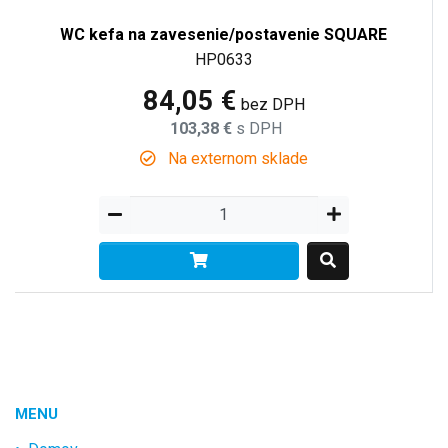
WC kefa na zavesenie/postavenie SQUARE
HP0633
84,05 €
bez DPH
103,38 €
s DPH
Na externom sklade
MENU