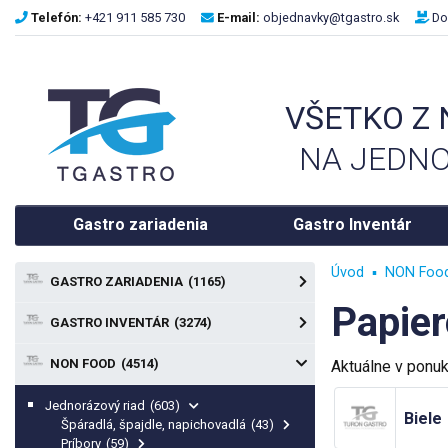
Telefón:
+421 911 585 730
E-mail:
objednavky@tgastro.sk
Do
VŠETKO Z
NA JEDNO
Gastro zariadenia
Gastro Inventár
Úvod
NON Foo
GASTRO ZARIADENIA
(1165)
Papie
GASTRO INVENTÁR
(3274)
NON FOOD
(4514)
Aktuálne v ponu
Jednorázový riad
(603)
Biele
Špáradlá, špajdle, napichovadlá
(43)
Príbory
(59)