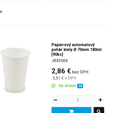
de
Papierový automatový
pohár biely Ø 70mm 180ml
[90ks]
JR43504
2,86 €
bez DPH
3,51 €
s DPH
Na sklade
34