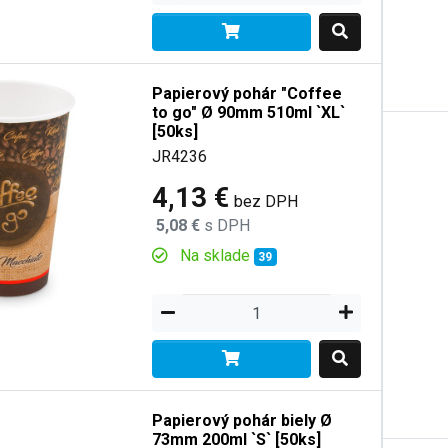
Papierový pohár "Coffee
to go" Ø 90mm 510ml `XL`
[50ks]
JR4236
4,13 €
bez DPH
5,08 €
s DPH
Na sklade
39
Papierový pohár biely Ø
73mm 200ml `S` [50ks]