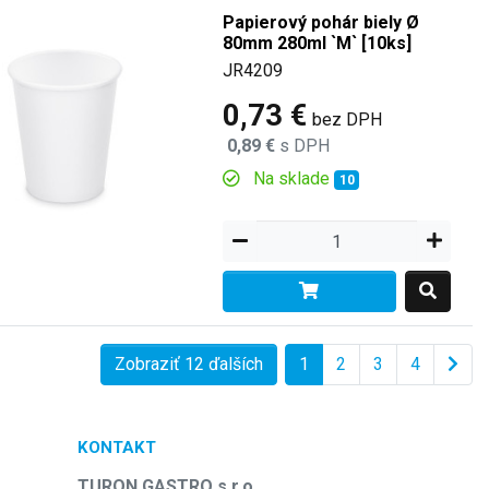
Papierový pohár biely Ø
80mm 280ml `M` [10ks]
JR4209
0,73 €
bez DPH
0,89 €
s DPH
Na sklade
10
Zobraziť 12 ďalších
1
2
3
4
KONTAKT
TURON GASTRO s.r.o.