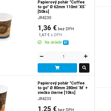
Papierový pohár "Coffee
to go" Ø 62mm 110ml `XS`
[50ks]
JR4230
1,36 €
bez DPH
1,67 €
s DPH
Na sklade
87
Papierový pohár "Coffee
to go" Ø 80mm 280ml `M` +
viečko čierne [10ks]
JR4233
1,25 €
bez DPH