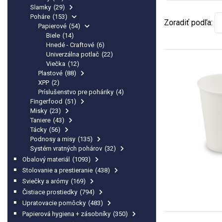
Slamky
(29)
Poháre
(153)
Zoradiť podľa:
Papierové
(54)
Biele
(14)
Hnedé - Craftové
(6)
Univerzálna potlač
(22)
Viečka
(12)
Plastové
(88)
XPP
(2)
Príslušenstvo pre poháriky
(4)
Fingerfood
(51)
Misky
(23)
Taniere
(43)
Tácky
(56)
Podnosy a misy
(135)
Systém vratných pohárov
(32)
Obalový materiál
(1093)
Stolovanie a prestieranie
(438)
Sviečky a arómy
(169)
Čistiace prostiedky
(794)
Upratovacie pomôcky
(483)
Papierová hygiena + zásobníky
(350)