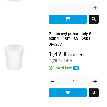
Papierový pohár biely Ø
62mm 110ml `XS` [50ks]
JR4207
1,42 €
bez DPH
1,75 €
s DPH
Na sklade
76