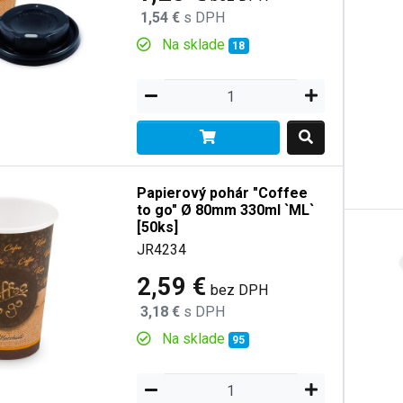
1,54 €
s DPH
Na sklade
18
Papierový pohár "Coffee
to go" Ø 80mm 330ml `ML`
[50ks]
JR4234
2,59 €
bez DPH
3,18 €
s DPH
Na sklade
95