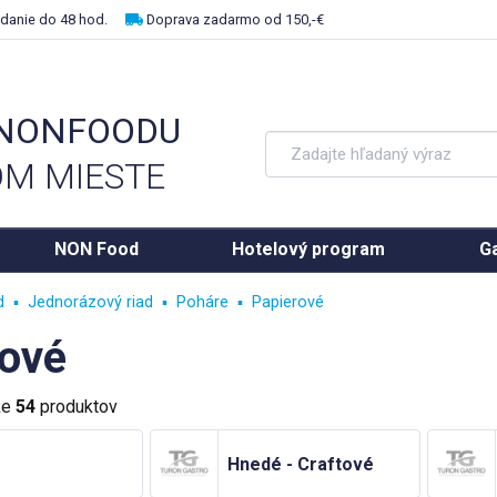
danie do 48 hod.
Doprava zadarmo od 150,-€
 NONFOODU
M MIESTE
NON Food
Hotelový program
Ga
d
Jednorázový riad
Poháre
Papierové
rové
ke
54
produktov
Hnedé - Craftové