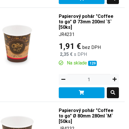
Papierový pohár "Coffee
to go" Ø 73mm 200ml `S`
[50ks]
JR4231
1,91 €
bez DPH
2,35 €
s DPH
Na sklade
129
Papierový pohár "Coffee
to go" Ø 80mm 280ml `M`
[50ks]
JR4232