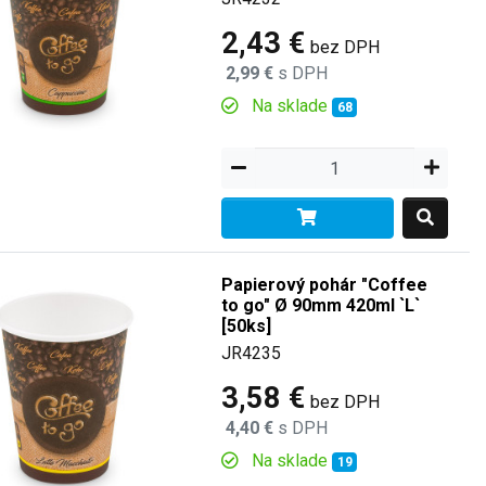
2,43 €
bez DPH
2,99 €
s DPH
Na sklade
68
Papierový pohár "Coffee
to go" Ø 90mm 420ml `L`
[50ks]
JR4235
3,58 €
bez DPH
4,40 €
s DPH
Na sklade
19