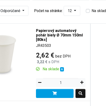
Odporúčané
Počet na stránke:
12
Na skla
Papierový automatový
pohár biely Ø 70mm 150ml
[80ks]
JR43503
2,62 €
bez DPH
3,22 €
s DPH
Na sklade
6