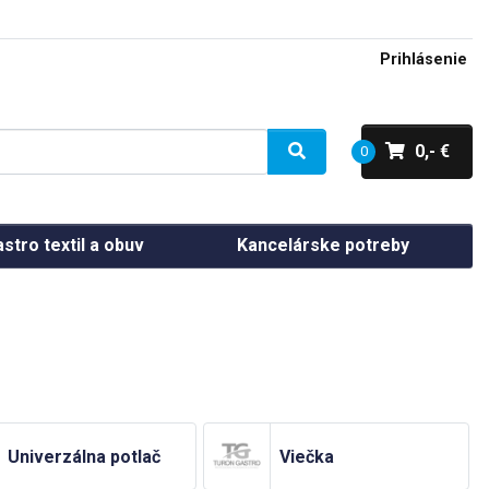
Prihlásenie
0,- €
0
stro textil a obuv
Kancelárske potreby
Univerzálna potlač
Viečka