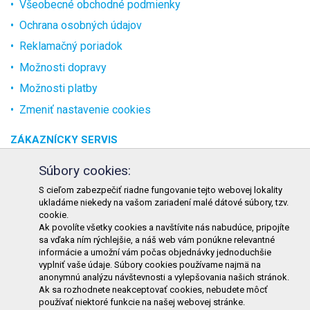
Všeobecné obchodné podmienky
Ochrana osobných údajov
Reklamačný poriadok
Možnosti dopravy
Možnosti platby
Zmeniť nastavenie cookies
ZÁKAZNÍCKY SERVIS
O spoločnosti
Súbory cookies:
Kontakt
S cieľom zabezpečiť riadne fungovanie tejto webovej lokality
ukladáme niekedy na vašom zariadení malé dátové súbory, tzv.
Odstúpenie od zmluvy online
cookie.
Ak povolíte všetky cookies a navštívite nás nabudúce, pripojíte
KONTAKT
sa vďaka ním rýchlejšie, a náš web vám ponúkne relevantné
informácie a umožní vám počas objednávky jednoduchšie
TURON GASTRO s.r.o.
vyplniť vaše údaje. Súbory cookies používame najmä na
Starohorského 4328/3
anonymnú analýzu návštevnosti a vylepšovania našich stránok.
Ak sa rozhodnete neakceptovať cookies, nebudete môcť
031 01 Liptovský Mikuláš
používať niektoré funkcie na našej webovej stránke.