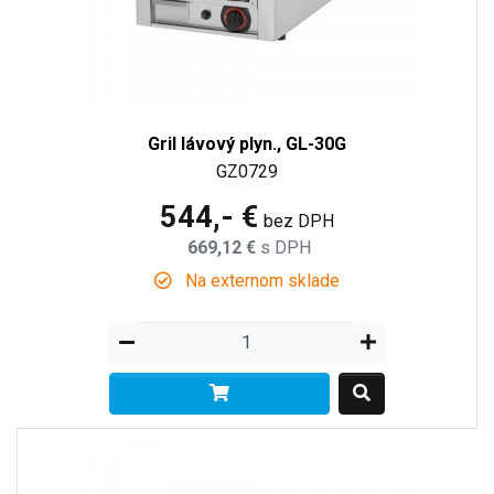
Gril lávový plyn., GL-30G
GZ0729
544,- €
bez DPH
669,12 €
s DPH
Na externom sklade