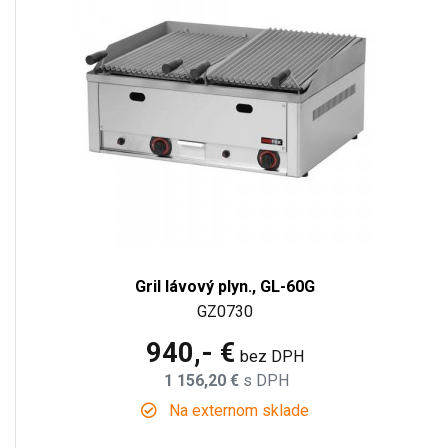
Gril lávový plyn., GL-60G
GZ0730
940,- €
bez DPH
1 156,20 €
s DPH
Na externom sklade