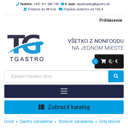
Telefón:
+421 911 585 730
E-mail:
objednavky@tgastro.sk
Dodanie do 48 hod.
Doprava zadarmo od 150,-€
Prihlásenie
VŠETKO Z NONFOODU
NA JEDNOM MIESTE
0,- €
0
Zobraziť katalóg
Úvod
Gastro zariadenia
Stolové zariadenia
Grily lávové