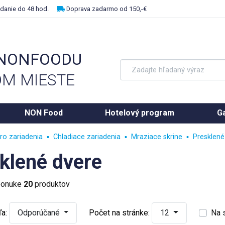
danie do 48 hod.
Doprava zadarmo od 150,-€
 NONFOODU
M MIESTE
NON Food
Hotelový program
Ga
ro zariadenia
Chladiace zariadenia
Mraziace skrine
Presklené
klené dvere
 ponuke
20
produktov
a:
Odporúčané
Počet na stránke:
12
Na 