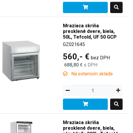
Mraziaca skriňa
presklené dvere, biela,
50L, Tefcold, UF 50 GCP
GZ021645
560,- €
bez DPH
688,80 €
s DPH
Na externom sklade
Mraziaca skriňa
presklené dvere, biela,