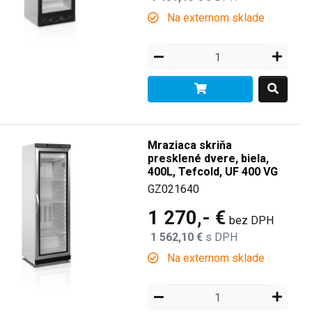
Na externom sklade
Mraziaca skriňa
presklené dvere, biela,
400L, Tefcold, UF 400 VG
GZ021640
1 270,- €
bez DPH
1 562,10 €
s DPH
Na externom sklade