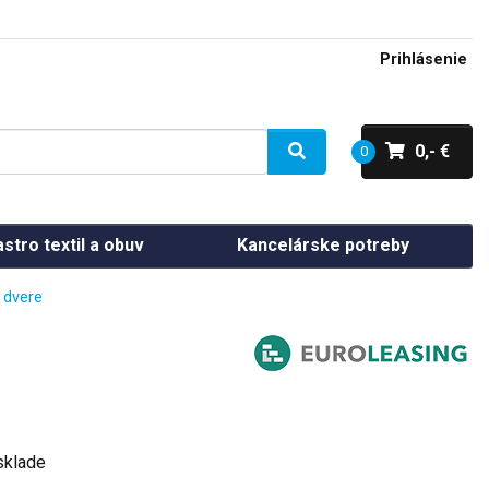
Prihlásenie
0,- €
0
stro textil a obuv
Kancelárske potreby
 dvere
sklade