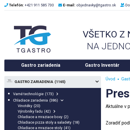
Telefón:
+421 911 585 730
E-mail:
objednavky@tgastro.sk
Do
VŠETKO Z
NA JEDNO
Gastro zariadenia
Gastro Inventár
Úvod
Gast
GASTRO ZARIADENIA
(1165)
Pres
Varné technológie
(173)
Chladiace zariadenia
(386)
Vinotéky
(20)
Aktuálne v
Výrobníky ľadu
(42)
Chladiace a mraziace boxy
(2)
Chladiace pizza stoly a saladety
(18)
Zoradiť podľ
Chladiace a mraziace stoly
(41)