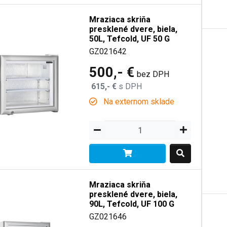
Mraziaca skriňa
presklené dvere, biela,
50L, Tefcold, UF 50 G
GZ021642
500,- €
bez DPH
615,- €
s DPH
Na externom sklade
Mraziaca skriňa
presklené dvere, biela,
90L, Tefcold, UF 100 G
GZ021646