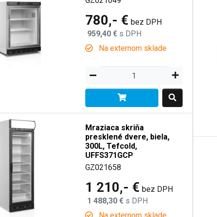
GZ021649
780,- €
bez DPH
959,40 €
s DPH
Na externom sklade
Mraziaca skriňa
presklené dvere, biela,
300L, Tefcold,
UFFS371GCP
GZ021658
1 210,- €
bez DPH
1 488,30 €
s DPH
Na externom sklade