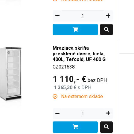
Mraziaca skriňa
presklené dvere, biela,
400L, Tefcold, UF 400 G
GZ021638
1 110,- €
bez DPH
1 365,30 €
s DPH
Na externom sklade