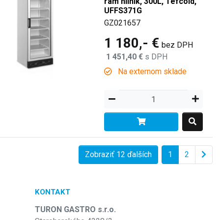
rám hliník, 300L, Tefcold,
UFFS371G
GZ021657
1 180,- €
bez DPH
1 451,40 €
s DPH
Na externom sklade
Zobraziť 12 ďalších
1
2
KONTAKT
TURON GASTRO s.r.o.