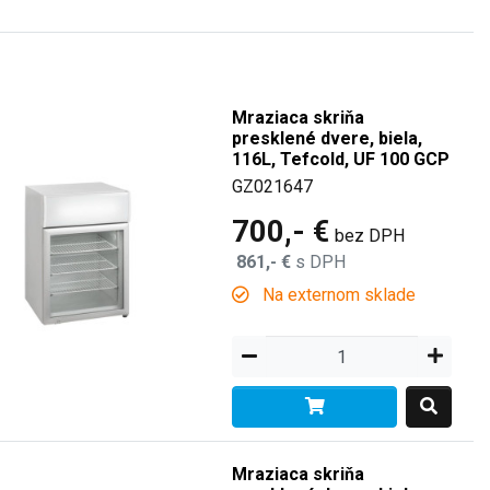
Mraziaca skriňa
presklené dvere, biela,
116L, Tefcold, UF 100 GCP
GZ021647
700,- €
bez DPH
861,- €
s DPH
Na externom sklade
Mraziaca skriňa