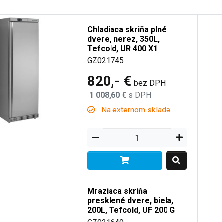
Chladiaca skriňa plné
dvere, nerez, 350L,
Tefcold, UR 400 X1
GZ021745
820,- €
bez DPH
1 008,60 €
s DPH
Na externom sklade
Mraziaca skriňa
presklené dvere, biela,
200L, Tefcold, UF 200 G