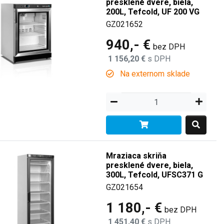
presklené dvere, biela,
200L, Tefcold, UF 200 VG
GZ021652
940,- €
bez DPH
1 156,20 €
s DPH
Na externom sklade
Mraziaca skriňa
presklené dvere, biela,
300L, Tefcold, UFSC371 G
GZ021654
1 180,- €
bez DPH
1 451,40 €
s DPH