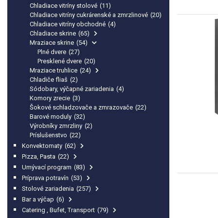
Chladiace vitríny stolové
(11)
Chladiace vitríny cukrárenské a zmrzlinové
(20)
Chladiace vitríny obchodné
(4)
Chladiace skrine
(65)
Mraziace skrine
(54)
Plné dvere
(27)
Presklené dvere
(20)
Mraziace truhlice
(24)
Chladiče fliaš
(2)
Sódobary, výčapné zariadenia
(4)
Komory zrecie
(3)
Šokové schladzovače a zmrazovače
(22)
Barové moduly
(32)
Výrobníky zmrzliny
(2)
Príslušenstvo
(22)
Konvektomaty
(62)
Pizza, Pasta
(22)
Umývací program
(83)
Príprava potravín
(53)
Stolové zariadenia
(257)
Bar a výčap
(6)
Catering , Bufet, Transport
(79)