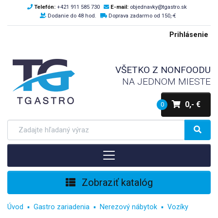
Telefón:
+421 911 585 730
E-mail:
objednavky@tgastro.sk
Dodanie do 48 hod.
Doprava zadarmo od 150,-€
Prihlásenie
VŠETKO Z NONFOODU
NA JEDNOM MIESTE
0,- €
0
Zobraziť katalóg
Úvod
Gastro zariadenia
Nerezový nábytok
Vozíky