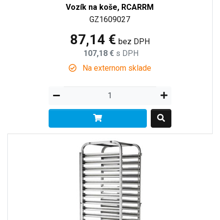
Vozík na koše, RCARRM
GZ1609027
87,14 €
bez DPH
107,18 €
s DPH
Na externom sklade