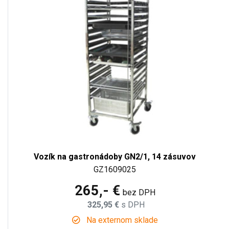
Vozík na gastronádoby GN2/1, 14 zásuvov
GZ1609025
265,- €
bez DPH
325,95 €
s DPH
Na externom sklade