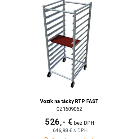
Vozík na tácky RTP FAST
GZ1609062
526,- €
bez DPH
646,98 €
s DPH