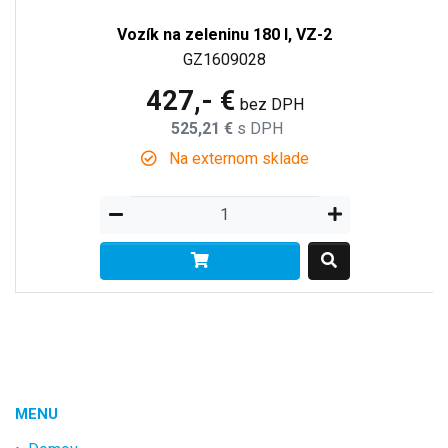
Vozík na zeleninu 180 l, VZ-2
GZ1609028
427,- €
bez DPH
525,21 €
s DPH
Na externom sklade
MENU