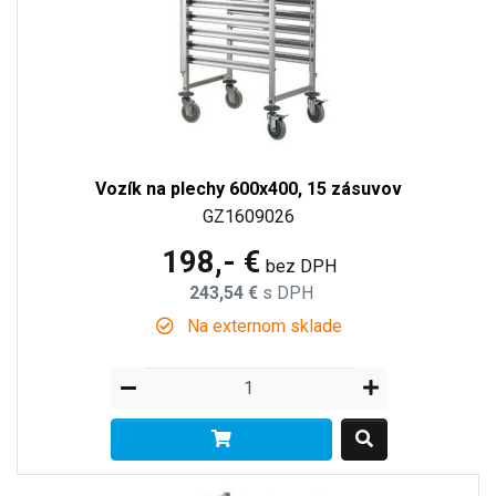
Vozík na plechy 600x400, 15 zásuvov
GZ1609026
198,- €
bez DPH
243,54 €
s DPH
Na externom sklade