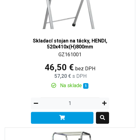
Skladací stojan na tácky, HENDI,
520x410x(H)800mm
GZ161001
46,50 €
bez DPH
57,20 €
s DPH
Na sklade
1