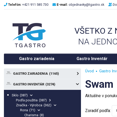
Telefón:
+421 911 585 730
E-mail:
objednavky@tgastro.sk
Do
VŠETKO Z
NA JEDNO
Gastro zariadenia
Gastro Inventár
Úvod
Gastro Inv
GASTRO ZARIADENIA
(1165)
Swam
GASTRO INVENTÁR
(3274)
Sklo
(387)
Aktuálne v ponu
Podľa použitia
(387)
Značka - Výrobca
(362)
Rona
(71)
Zoradiť podľa:
Charisma
(8)