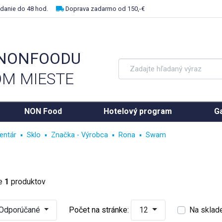
danie do 48 hod.
Doprava zadarmo od 150,-€
 NONFOODU
M MIESTE
NON Food
Hotelový program
Ga
entár
Sklo
Značka - Výrobca
Rona
Swam
ke
1
produktov
Odporúčané
Počet na stránke:
12
Na sklad