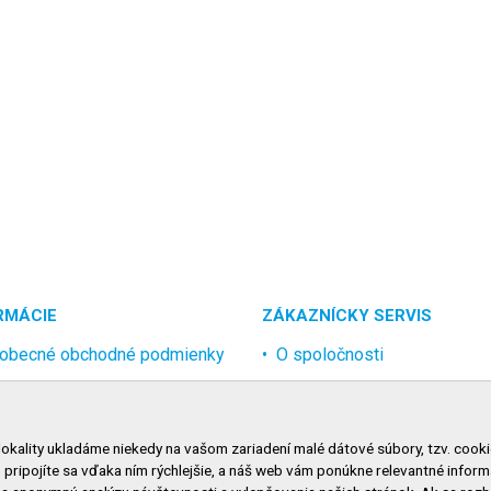
RMÁCIE
ZÁKAZNÍCKY SERVIS
obecné obchodné podmienky
O spoločnosti
rana osobných údajov
Kontakt
lamačný poriadok
Odstúpenie od zmluvy onlin
lokality ukladáme niekedy na vašom zariadení malé dátové súbory, tzv. cooki
nosti dopravy
, pripojíte sa vďaka ním rýchlejšie, a náš web vám ponúkne relevantné inf
nosti platby