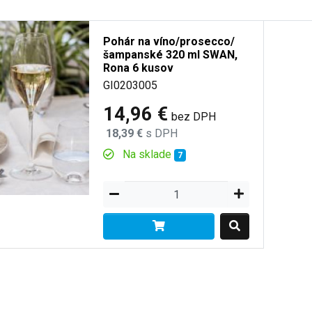
Pohár na víno/prosecco/
šampanské 320 ml SWAN,
Rona 6 kusov
GI0203005
14,96 €
bez DPH
18,39 €
s DPH
Na sklade
7