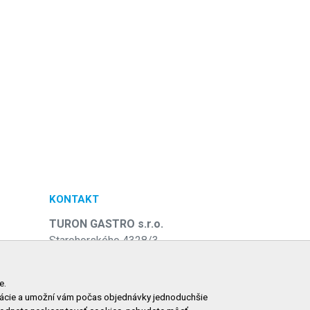
KONTAKT
TURON GASTRO s.r.o.
Starohorského 4328/3
031 01 Liptovský Mikuláš
e
Slovenská republika
e.
ormácie a umožní vám počas objednávky jednoduchšie
Telefón:
+421 911 585 730