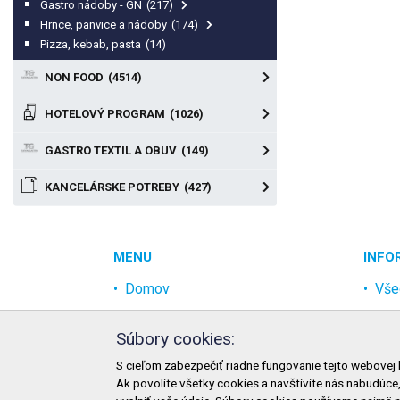
Gastro nádoby - GN
(217)
Hrnce, panvice a nádoby
(174)
Pizza, kebab, pasta
(14)
NON FOOD
(4514)
HOTELOVÝ PROGRAM
(1026)
GASTRO TEXTIL A OBUV
(149)
KANCELÁRSKE POTREBY
(427)
MENU
INFO
Domov
Vše
Akcia
Och
Súbory cookies:
Najpredávanejšie
Rek
S cieľom zabezpečiť riadne fungovanie tejto webovej 
Odvetvia
Mož
Ak povolíte všetky cookies a navštívite nás nabudúce
Novinky
Mož