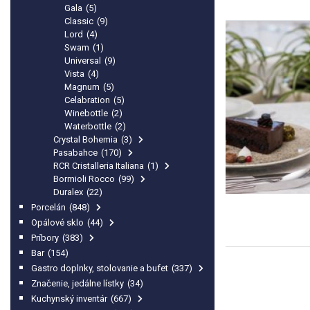
Gala
(5)
Classic
(9)
Lord
(4)
Swam
(1)
Universal
(9)
Vista
(4)
Magnum
(5)
Celabration
(5)
Winebottle
(2)
Waterbottle
(2)
Crystal Bohemia
(3)
Pasabahce
(170)
RCR Cristalleria Italiana
(1)
Bormioli Rocco
(99)
Duralex
(22)
Porcelán
(848)
Opálové sklo
(44)
Príbory
(383)
Bar
(154)
Gastro doplnky, stolovanie a bufet
(337)
Značenie, jedálne lístky
(34)
Kuchynský inventár
(667)