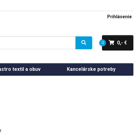
Prihlásenie
0,- €
0
stro textil a obuv
Kancelárske potreby
e