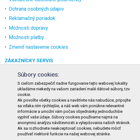
Ochrana osobných údajov
Reklamačný poriadok
Možnosti dopravy
Možnosti platby
Zmeniť nastavenie cookies
ZÁKAZNÍCKY SERVIS
O spoločnosti
Súbory cookies:
Kontakt
S cieľom zabezpečiť riadne fungovanie tejto webovej lokality
ukladáme niekedy na vašom zariadení malé dátové súbory, tzv.
Odstúpenie od zmluvy online
cookie.
Ak povolíte všetky cookies a navštívite nás nabudúce, pripojíte
KONTAKT
sa vďaka ním rýchlejšie, a náš web vám ponúkne relevantné
informácie a umožní vám počas objednávky jednoduchšie
TURON GASTRO s.r.o.
vyplniť vaše údaje. Súbory cookies používame najmä na
Starohorského 4328/3
anonymnú analýzu návštevnosti a vylepšovania našich stránok.
Ak sa rozhodnete neakceptovať cookies, nebudete môcť
031 01 Liptovský Mikuláš
používať niektoré funkcie na našej webovej stránke.
Slovenská republika