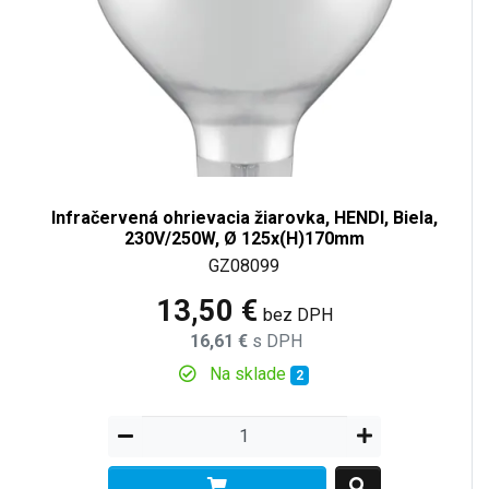
Infračervená ohrievacia žiarovka, HENDI, Biela,
230V/250W, Ø 125x(H)170mm
GZ08099
13,50 €
bez DPH
16,61 €
s DPH
Na sklade
2