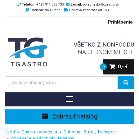
Telefón:
+421 911 585 730
E-mail:
objednavky@tgastro.sk
Dodanie do 48 hod.
Doprava zadarmo od 150,-€
Prihlásenie
VŠETKO Z NONFOODU
NA JEDNOM MIESTE
0,- €
0
Zobraziť katalóg
Úvod
Gastro zariadenia
Catering , Bufet, Transport
Ohrievače a zásobníky tanierov