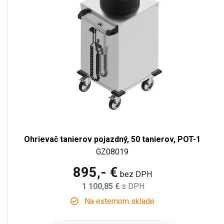
Ohrievač tanierov pojazdný, 50 tanierov, POT-1
GZ08019
895,- €
bez DPH
1 100,85 €
s DPH
Na externom sklade