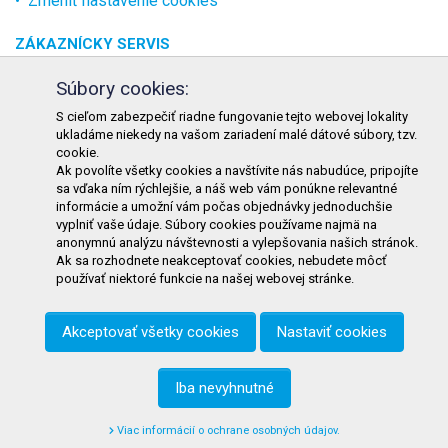
Zmeniť nastavenie cookies
ZÁKAZNÍCKY SERVIS
O spoločnosti
Súbory cookies:
Kontakt
S cieľom zabezpečiť riadne fungovanie tejto webovej lokality
ukladáme niekedy na vašom zariadení malé dátové súbory, tzv.
Odstúpenie od zmluvy online
cookie.
Ak povolíte všetky cookies a navštívite nás nabudúce, pripojíte
KONTAKT
sa vďaka ním rýchlejšie, a náš web vám ponúkne relevantné
informácie a umožní vám počas objednávky jednoduchšie
TURON GASTRO s.r.o.
vyplniť vaše údaje. Súbory cookies používame najmä na
Starohorského 4328/3
anonymnú analýzu návštevnosti a vylepšovania našich stránok.
Ak sa rozhodnete neakceptovať cookies, nebudete môcť
031 01 Liptovský Mikuláš
používať niektoré funkcie na našej webovej stránke.
Slovenská republika
Akceptovať všetky cookies
Nastaviť cookies
Telefón:
+421 911 585 730
E-mail:
objednavky@tgastro.sk
Iba nevyhnutné
Viac informácií o ochrane osobných údajov.
© 2021
tgastro.sk
- developed by
creative solution